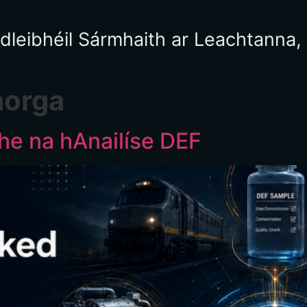
rdleibhéil Sármhaith ar Leachtanna,
aorga
he na hAnailíse DEF