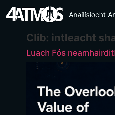
Anailísíocht A
Clib:
intleacht sh
Luach Fós neamhairdit