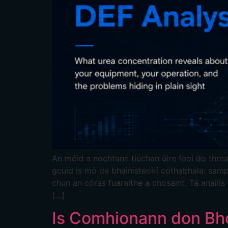
An méid a nochtann tiúchan úire faoi do threa
gcuid is mó de bhainisteoirí cothabhála: sampl
chun an córas fuaraithe a chosaint. Tá anail
[…]
Is Comhionann don Bh