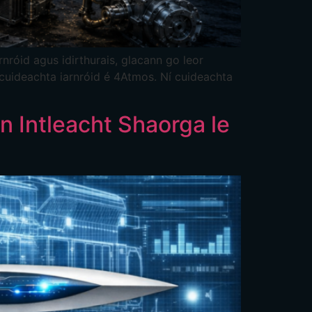
nróid agus idirthurais, glacann go leor
Ní cuideachta iarnróid é 4Atmos. Ní cuideachta
n Intleacht Shaorga le