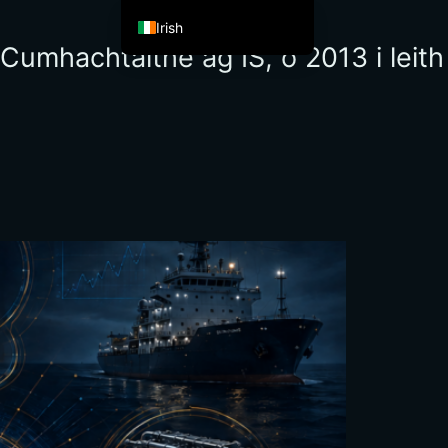
Irish
 Cumhachtaithe ag IS, ó 2013 i leith
English
Español de México
Français
Italiano
Deutsch
العربية
Afrikaans
简体中文
繁體中文
हिन्दी
Français du Canada
Ελληνικά