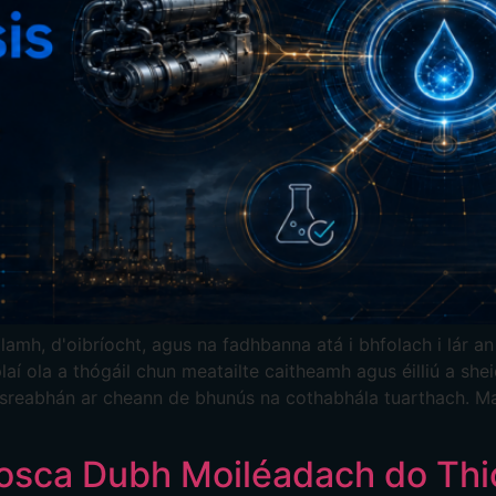
lamh, d'oibríocht, agus na fadhbanna atá i bhfolach i lár a
aí ola a thógáil chun meatailte caitheamh agus éilliú a shei
ís sreabhán ar cheann de bhunús na cothabhála tuarthach. Ma
osca Dubh Moiléadach do Thi