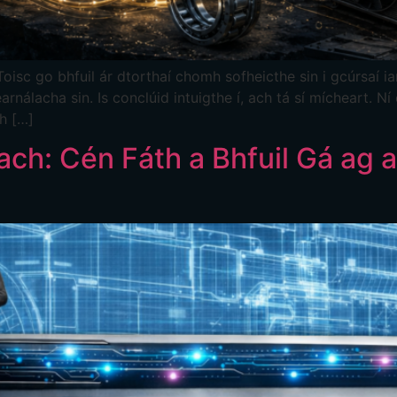
isc go bhfuil ár dtorthaí chomh sofheicthe sin i gcúrsaí iar
earnálacha sin. Is conclúid intuigthe í, ach tá sí mícheart. 
th […]
h: Cén Fáth a Bhfuil Gá ag a