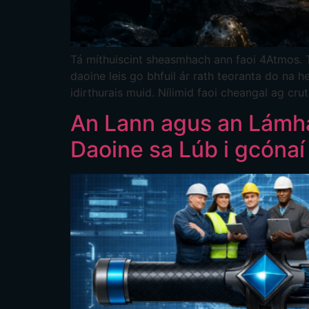
Tá míthuiscint sheasmhach ann faoi 4Atmos. To
daoine leis go bhfuil ár rath teoranta do na h
idirthurais muid. Nílimid faoi cheangal ag cru
An Lann agus an Lámhac
Daoine sa Lúb i gcónaí