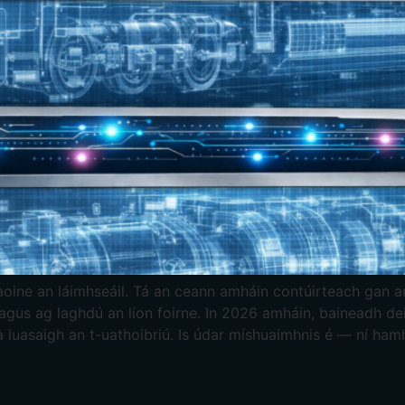
 daoine an láimhseáil. Tá an ceann amháin contúirteach gan a
 agus ag laghdú an líon foirne. In 2026 amháin, baineadh de
a luasaigh an t-uathoibriú. Is údar míshuaimhnis é — ní hamh