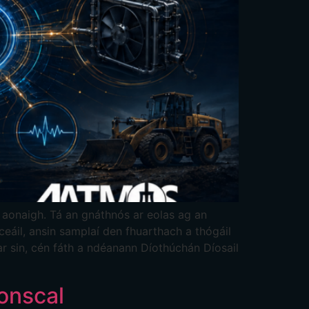
Bahasa Indonesia
Bahasa Melayu
Sicilian
日本語
Español
n aonaigh. Tá an gnáthnós ar eolas ag an
ceáil, ansin samplaí den fhuarthach a thógáil
r sin, cén fáth a ndéanann Díothúchán Díosail
onscal