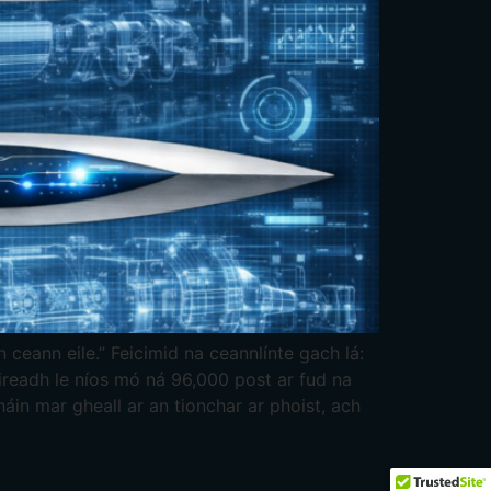
n ceann eile.” Feicimid na ceannlínte gach lá:
ireadh le níos mó ná 96,000 post ar fud na
áin mar gheall ar an tionchar ar phoist, ach