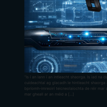
“Is í an lann í an intleacht shaorga. Is iad na
cuideachtaí ag glacadh le hintleacht shaorga
bpríomh-imreoirí teicneolaíochta de réir mar 
mar gheall ar an méid a […]