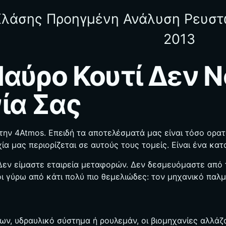
Κλάσης Προηγμένη Ανάλυση Ρευστ
2013
αύρο Κουτί Δεν Νο
ία Σας
την 4Atmos. Επειδή τα αποτελέσματά μας είναι τόσο ορατ
χία μας περιορίζεται σε αυτούς τους τομείς. Είναι ένα κα
. Δεν είμαστε εταιρεία μεταφορών. Δεν δεσμευόμαστε από
ι γύρω από κάτι πολύ πιο θεμελιώδες: τον μηχανικό παλμ
ήτων, υδραυλικό σύστημα ή ρουλεμάν, οι βιομηχανίες αλλά