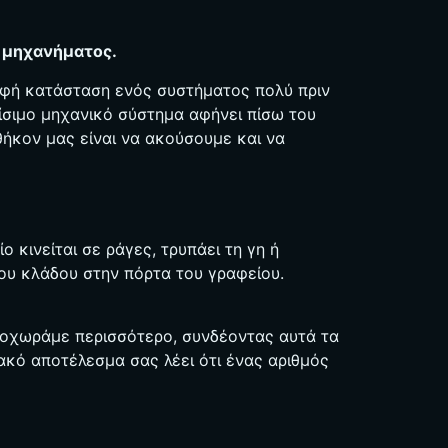
Bahasa Indonesia
Bahasa Melayu
υ μηχανήματος.
Sicilian
ρυφή κατάσταση ενός συστήματος πολύ πριν
日本語
ρίσιμο μηχανικό σύστημα αφήνει πίσω του
θήκον μας είναι να ακούσουμε και να
Español
ο κινείται σε ράγες, τρυπάει τη γη ή
ου κλάδου στην πόρτα του γραφείου.
προχωράμε περισσότερο, συνδέοντας αυτά τα
ιακό αποτέλεσμα σας λέει ότι ένας αριθμός