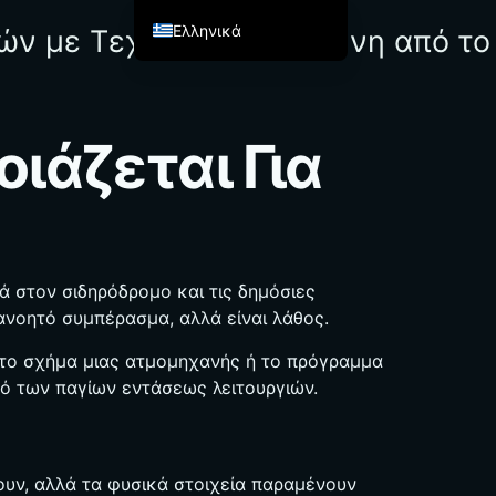
Ελληνικά
ών με Τεχνητή Νοημοσύνη από το
English
Español de México
Français
ιάζεται Για
Italiano
Deutsch
العربية
Afrikaans
ά στον σιδηρόδρομο και τις δημόσιες
τανοητό συμπέρασμα, αλλά είναι λάθος.
简体中文
繁體中文
 το σχήμα μιας ατμομηχανής ή το πρόγραμμα
ό των παγίων εντάσεως λειτουργιών.
हिन्दी
Français du Canada
Irish
ζουν, αλλά τα φυσικά στοιχεία παραμένουν