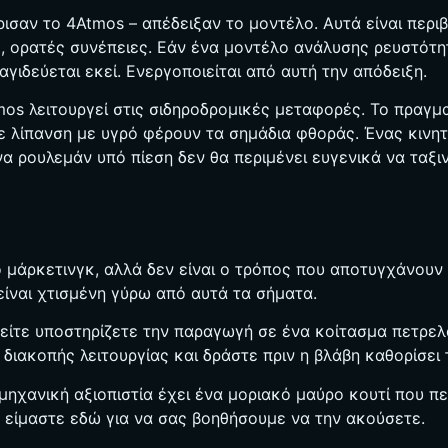
ρισαν το 4Atmos – απέδειξαν το μοντέλο. Αυτά είναι περ
, ορατές συνέπειες. Εάν ένα μοντέλο ανάλυσης ρευστότη
αγιδεύεται εκεί. Ενεργοποιείται από αυτή την απόδειξη.
os λειτουργεί στις σιδηροδρομικές μεταφορές. Το πραγματι
λίπανση με υγρό φέρουν τα σημάδια φθοράς. Ένας κινητή
α ρουλεμάν υπό πίεση δεν θα περιμένει ευγενικά να ταξι
 το μάρκετινγκ, αλλά δεν είναι ο τρόπος που αποτυγχάνου
είναι χτισμένη γύρω από αυτά τα σήματα.
είτε υποστηρίζετε την παραγωγή σε ένα κοίτασμα πετρελα
 διακοπής λειτουργίας και δράστε πριν η βλάβη καθορίσει
ηχανική αξιοπιστία έχει ένα μοριακό μαύρο κουτί που πε
ίς είμαστε εδώ για να σας βοηθήσουμε να την ακούσετε.