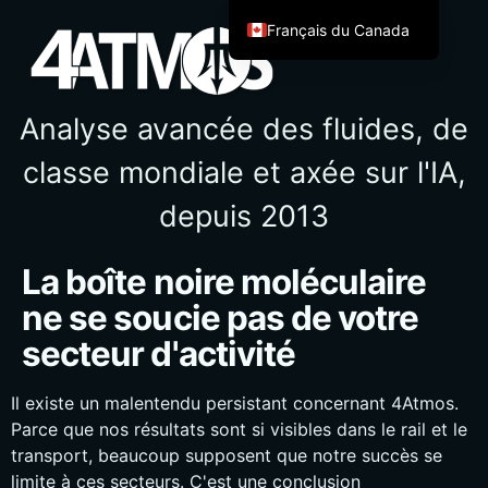
Français du Canada
English
Español de México
Analyse avancée des fluides, de
Français
classe mondiale et axée sur l'IA,
Italiano
depuis 2013
Deutsch
العربية
La boîte noire moléculaire
Afrikaans
ne se soucie pas de votre
简体中文
secteur d'activité
繁體中文
हिन्दी
Il existe un malentendu persistant concernant 4Atmos.
Irish
Parce que nos résultats sont si visibles dans le rail et le
transport, beaucoup supposent que notre succès se
Ελληνικά
limite à ces secteurs. C'est une conclusion