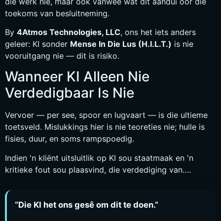
die werk nie, maar ook vanweë wat dit aandui oor die
toekoms van besluitneming.
By
4Atmos Technologies, LLC
, ons het iets anders
geleer: KI sonder
Mense In Die Lus (H.I.L.T.)
is nie
vooruitgang nie — dit is risiko.
Wanneer KI Alleen Nie
Verdedigbaar Is Nie
Vervoer — per see, spoor en lugvaart — is die ultieme
toetsveld. Mislukkings hier is nie teoreties nie; hulle is
fisies, duur, en soms rampspoedig.
Indien 'n kliënt uitsluitlik op KI sou staatmaak en 'n
kritieke fout sou plaasvind, die verdediging van….
“Die KI het ons gesê om dit te doen.”