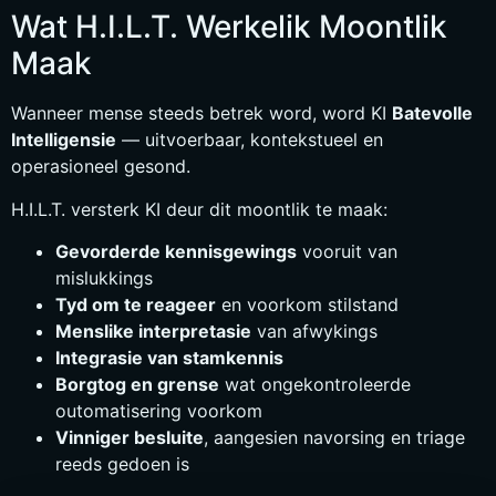
Wat H.I.L.T. Werkelik Moontlik
Maak
Wanneer mense steeds betrek word, word KI
Batevolle
Intelligensie
— uitvoerbaar, kontekstueel en
operasioneel gesond.
H.I.L.T. versterk KI deur dit moontlik te maak:
Gevorderde kennisgewings
vooruit van
mislukkings
Tyd om te reageer
en voorkom stilstand
Menslike interpretasie
van afwykings
Integrasie van stamkennis
Borgtog en grense
wat ongekontroleerde
outomatisering voorkom
Vinniger besluite
, aangesien navorsing en triage
reeds gedoen is