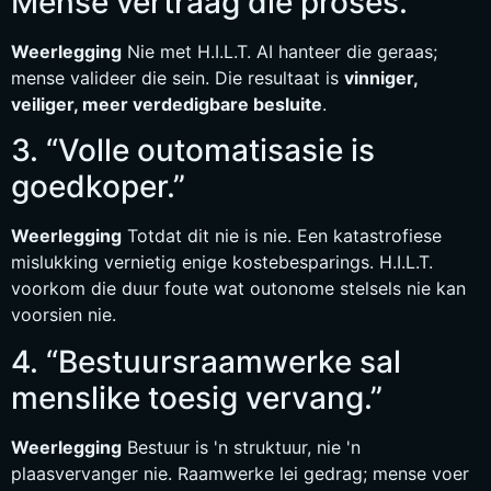
Mense vertraag die proses.“
Weerlegging
Nie met H.I.L.T. AI hanteer die geraas;
mense valideer die sein. Die resultaat is
vinniger,
veiliger, meer verdedigbare besluite
.
3. “Volle outomatisasie is
goedkoper.”
Weerlegging
Totdat dit nie is nie. Een katastrofiese
mislukking vernietig enige kostebesparings. H.I.L.T.
voorkom die duur foute wat outonome stelsels nie kan
voorsien nie.
4. “Bestuursraamwerke sal
menslike toesig vervang.”
Weerlegging
Bestuur is 'n struktuur, nie 'n
plaasvervanger nie. Raamwerke lei gedrag; mense voer