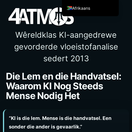
Afrikaans
English
Español de México
Wêreldklas KI-aangedrewe
Français
gevorderde vloeistofanalise
Italiano
sedert 2013
Deutsch
العربية
Die Lem en die Handvatsel:
简体中文
Waarom KI Nog Steeds
繁體中文
Mense Nodig Het
हिन्दी
Français du Canada
Irish
“KI is die lem. Mense is die handvatsel. Een
Ελληνικά
sonder die ander is gevaarlik.”