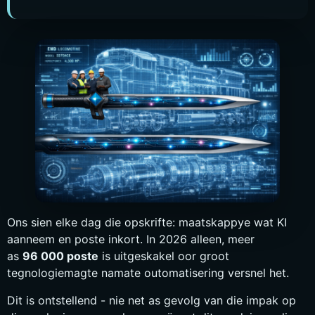
Bahasa Indonesia
Bahasa Melayu
Sicilian
日本語
Español
Ons sien elke dag die opskrifte: maatskappye wat KI
aanneem en poste inkort. In 2026 alleen, meer
as
96 000 poste
is uitgeskakel oor groot
tegnologiemagte namate outomatisering versnel het.
Dit is ontstellend - nie net as gevolg van die impak op