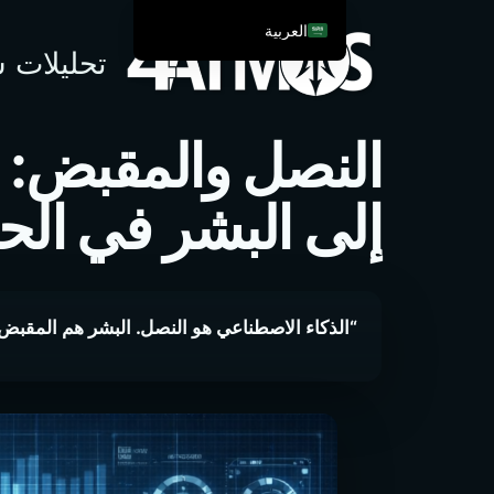
العربية
تحليلات س
English
Español de México
Français
النصل والمقبض: لم
Italiano
إلى البشر في الح
Deutsch
Afrikaans
简体中文
繁體中文
“الذكاء الاصطناعي هو النصل. البشر هم المقبض.
हिन्दी
Français du Canada
Irish
Ελληνικά