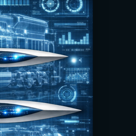
Bahasa Indonesia
Bahasa Melayu
Sicilian
日本語
Español