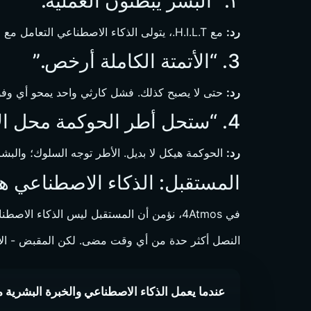
٢. “البشر يبطئون العملية.”
رد:
مع H.I.L.T.، يتولى الذكاء الاصطناعي التعامل مع الضوضاء؛ ويقوم البشر بالتحقق من الإشارة. النتيجة هي
3. “الأتمتة الكاملة أرخص.”
رد:
حتى لا يصبح كذلك. فشل كارثي واحد يمحو أي وفورات في التكاليف. يمنع نظام H.I.L.T. الأ
4. “ستحل أطر الحوكمة محل الإشراف البشري.”
رد:
الحوكمة هيكل لا بديل. الأطر توجه السلوك؛ والبشر
المستقبل: الذكاء الاصطناعي ه
في 4Atmos، نؤمن أن المستقبل ليس الذكاء الاصطناعي بديلاً عن البشر - بل الذكاء الاصطناعي
النصل أكثر حدة من أي وقت مضى. لكن المقبض - الإنسان 
عندما يعمل الذكاء الاصطناعي والخبرة البشرية معً