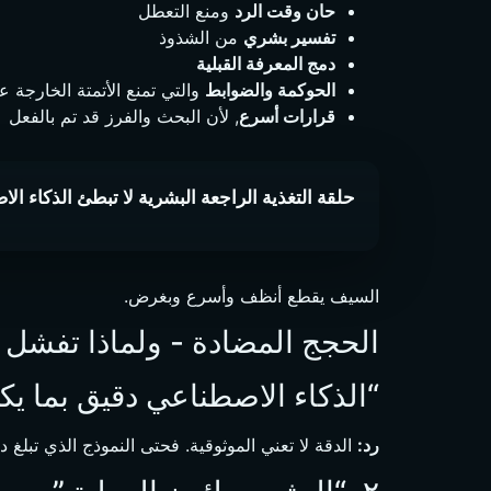
حان وقت الرد
ومنع التعطل
تفسير بشري
من الشذوذ
دمج المعرفة القبلية
الحوكمة والضوابط
والتي تمنع الأتمتة الخارجة 
قرارات أسرع
, لأن البحث والفرز قد تم بالفعل
حلقة التغذية الراجعة البشرية لا تبطئ الذكاء ال
السيف يقطع أنظف وأسرع وبغرض.
الحجج المضادة - ولماذا تفشل
“الذكاء الاصطناعي دقيق بما 
رد:
الدقة لا تعني الموثوقية. فحتى النموذج الذي تبلغ دقته 99.99% يفشل في 0.01% من الحالات — وفي قطاع النقل، هذه النسبة البالغة 0.01% غ