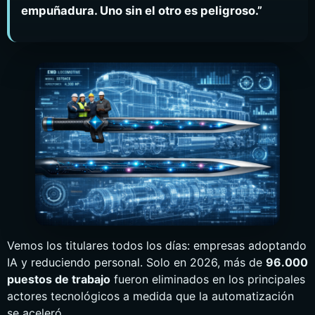
Ελληνικά
empuñadura. Uno sin el otro es peligroso.”
Bahasa Indonesia
Bahasa Melayu
Sicilian
日本語
Vemos los titulares todos los días: empresas adoptando
IA y reduciendo personal. Solo en 2026, más de
96.000
puestos de trabajo
fueron eliminados en los principales
actores tecnológicos a medida que la automatización
se aceleró.