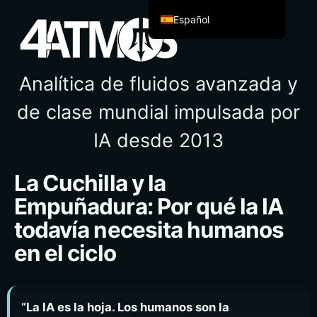
Español
English
Español de México
Analítica de fluidos avanzada y
Français
de clase mundial impulsada por
Italiano
IA desde 2013
Deutsch
العربية
La Cuchilla y la
Afrikaans
Empuñadura: Por qué la IA
简体中文
todavía necesita humanos
繁體中文
en el ciclo
हिन्दी
Français du Canada
Irish
“La IA es la hoja. Los humanos son la