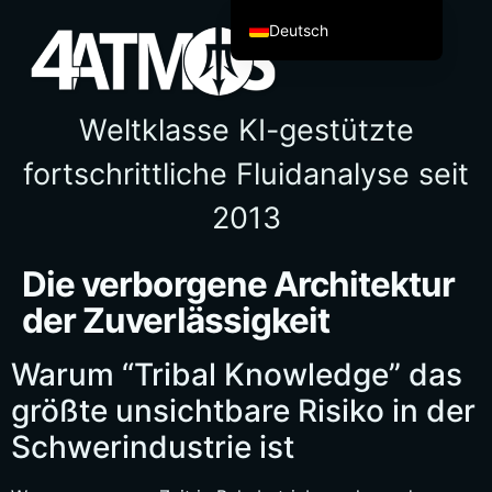
Deutsch
English
Español de México
Weltklasse KI-gestützte
Français
fortschrittliche Fluidanalyse seit
Italiano
2013
العربية
Afrikaans
Die verborgene Architektur
简体中文
der Zuverlässigkeit
繁體中文
हिन्दी
Warum “Tribal Knowledge” das
Français du Canada
größte unsichtbare Risiko in der
Irish
Schwerindustrie ist
Ελληνικά