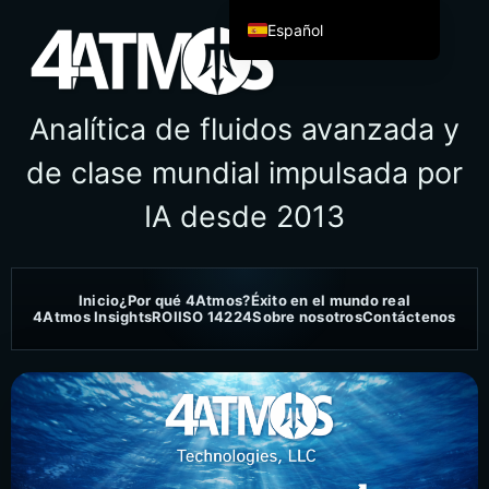
Español
English
Español de México
Analítica de fluidos avanzada y
Français
de clase mundial impulsada por
Italiano
IA desde 2013
Deutsch
العربية
Afrikaans
Inicio
¿Por qué 4Atmos?
Éxito en el mundo real
4Atmos Insights
ROI
ISO 14224
Sobre nosotros
Contáctenos
简体中文
繁體中文
हिन्दी
Français du Canada
Irish