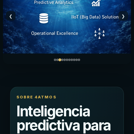
Ελληνικά
Bahasa Indonesia
❮
❯
Bahasa Melayu
Sicilian
日本語
SOBRE 4ATMOS
Inteligencia
predictiva para