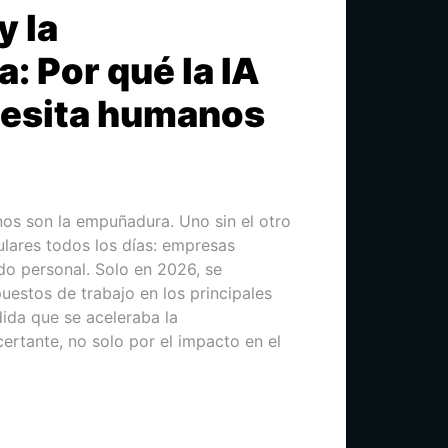
y la
 Por qué la IA
cesita humanos
nos son la empuñadura. Uno sin el otro
tulares todos los días: empresas
do personal. Solo en 2026, se
uestos de trabajo en los principales
ida que se aceleraba la
ertante, no solo por el impacto en el