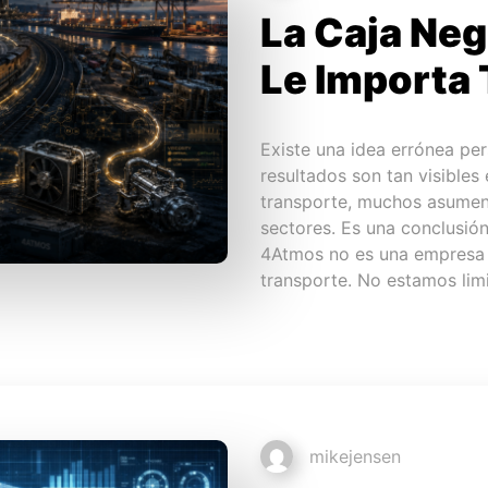
La Caja Neg
Le Importa 
Existe una idea errónea pe
resultados son tan visibles 
transporte, muchos asumen 
sectores. Es una conclusió
4Atmos no es una empresa 
transporte. No estamos lim
mikejensen