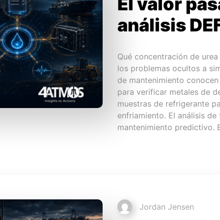
El valor pas
análisis DE
Qué concentración de urea 
los problemas ocultos a si
de mantenimiento conocen l
para verificar metales de 
muestras de refrigerante pa
enfriamiento. El análisis de
mantenimiento predictivo. E
Jordan Jensen