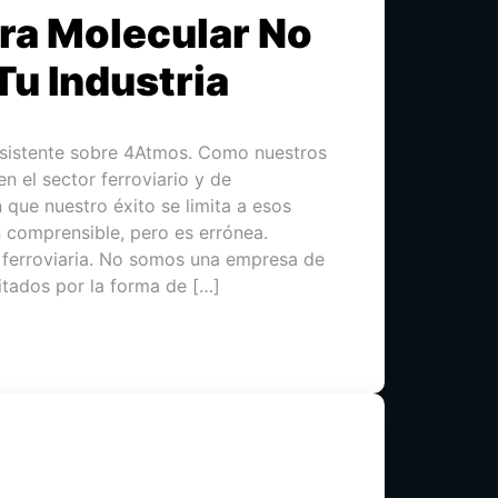
ra Molecular No
Tu Industria
rsistente sobre 4Atmos. Como nuestros
en el sector ferroviario y de
que nuestro éxito se limita a esos
n comprensible, pero es errónea.
ferroviaria. No somos una empresa de
itados por la forma de […]