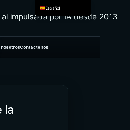
Español
ial impulsada por IA desde 2013
English
Español de México
Français
Italiano
 nosotros
Contáctenos
Deutsch
العربية
Afrikaans
简体中文
繁體中文
हिन्दी
 la
Français du Canada
Irish