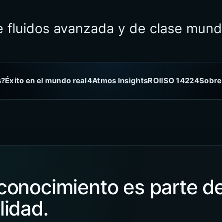
de fluidos avanzada y de clase mund
s?
Éxito en el mundo real
4Atmos Insights
ROI
ISO 14224
Sobre
conocimiento es parte de
lidad.