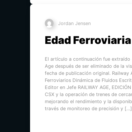
Jordan Jensen
Edad Ferroviaria
El artículo a continuación fue extraído
Age después de ser eliminado de la vis
fecha de publicación original. Railway 
Ferroviarios Dinámica de Fluidos Escri
Editor en Jefe RAILWAY AGE, EDICIÓ
CSX y la operación de trenes de cerc
mejorando el rendimiento y la disponib
través de monitoreo de precisión y […]