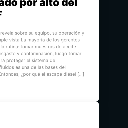
ado por alto del
F
revela sobre su equipo, su operación y
mple vista La mayoría de los gerentes
a rutina: tomar muestras de aceite
desgaste y contaminación, luego tomar
ra proteger el sistema de
 fluidos es una de las bases del
ntonces, ¿por qué el escape diésel [...]