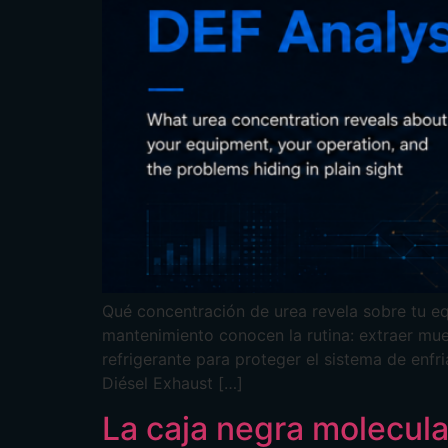
Qué concentración de urea revela sobre tu eq
mantenimiento conocen la rutina: extraer mue
refrigerante para proteger el sistema de enfri
Diésel Exhaust […]
La caja negra molecula