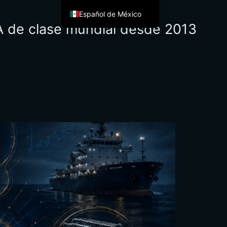
Español de México
IA de clase mundial desde 2013
English
Français
Italiano
Deutsch
العربية
Afrikaans
简体中文
繁體中文
हिन्दी
Français du Canada
Irish
Ελληνικά