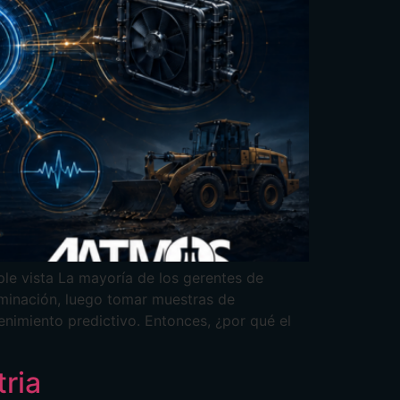
Bahasa Indonesia
Bahasa Melayu
Sicilian
日本語
Español
le vista La mayoría de los gerentes de
aminación, luego tomar muestras de
tenimiento predictivo. Entonces, ¿por qué el
tria