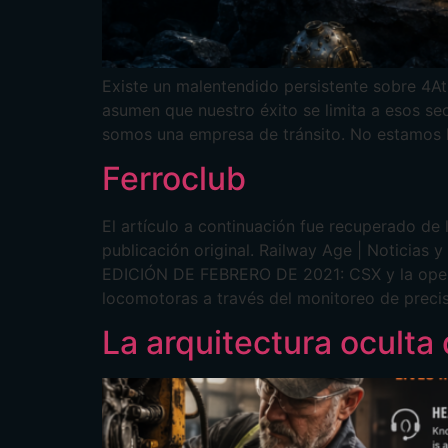
Existe un malentendido persistente sobre 4Atm
asumen que nuestro éxito se limita a esos se
somos una empresa de tránsito. No estamos l
Ferroclub
El artículo a continuación fue recuperado de 
publicación original. Railway Age | Noticias 
EDICIÓN DE FEBRERO DE 2021: CSX y la operac
locomotoras a través del monitoreo de precis
La arquitectura oculta 