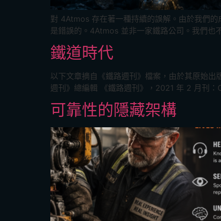
對 4Atmos 存在著一種持續的誤解。由於
是錯誤的。4Atmos 並非一家鐵路公司。我們
鐵道時代
以下文章摘自《鐵路週刊》檔案，由於其原始出版日期
週刊》總編輯 《鐵路週刊》，2021 年 2 月刊：CS
可靠性的隱藏架構