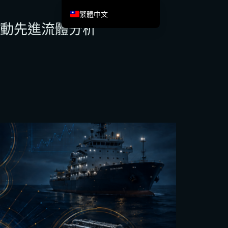
繁體中文
 驅動先進流體分析
English
Español de México
Français
Italiano
Deutsch
العربية
Afrikaans
简体中文
हिन्दी
Français du Canada
Irish
Ελληνικά