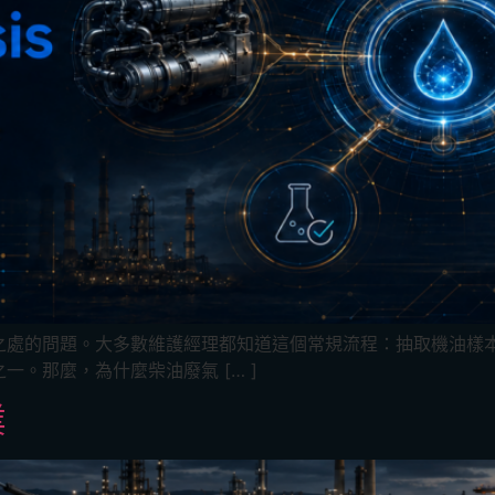
之處的問題。大多數維護經理都知道這個常規流程：抽取機油樣
。那麼，為什麼柴油廢氣 [… ]
業