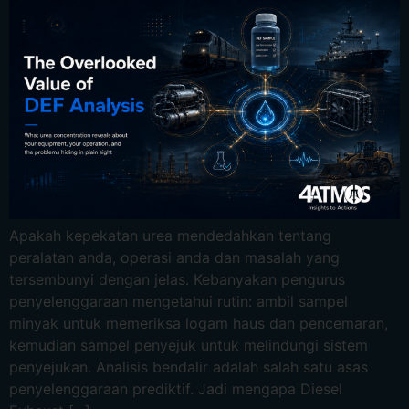
Ελληνικά
Bahasa Indonesia
Sicilian
日本語
Español
Apakah kepekatan urea mendedahkan tentang
peralatan anda, operasi anda dan masalah yang
tersembunyi dengan jelas. Kebanyakan pengurus
penyelenggaraan mengetahui rutin: ambil sampel
minyak untuk memeriksa logam haus dan pencemaran,
kemudian sampel penyejuk untuk melindungi sistem
penyejukan. Analisis bendalir adalah salah satu asas
penyelenggaraan prediktif. Jadi mengapa Diesel