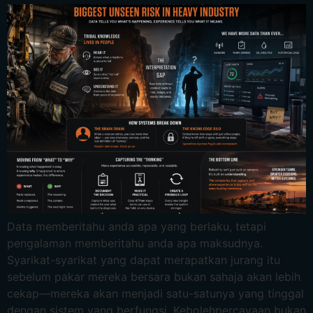
Data memberitahu anda apa yang berlaku, tetapi
pengalaman memberitahu anda apa maksudnya.
Syarikat-syarikat yang dapat merapatkan jurang itu
sebelum pakar mereka bersara bukan sahaja akan lebih
cekap—mereka akan menjadi satu-satunya yang tinggal
dengan sistem yang berfungsi. Kebolehpercayaan bukan