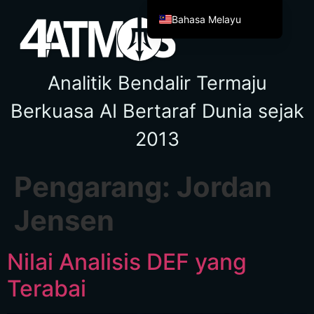
Bahasa Melayu
English
Español de México
Analitik Bendalir Termaju
Français
Berkuasa AI Bertaraf Dunia sejak
Italiano
2013
Deutsch
العربية
Pengarang:
Jordan
Afrikaans
简体中文
Jensen
繁體中文
हिन्दी
Nilai Analisis DEF yang
Français du Canada
Terabai
Irish