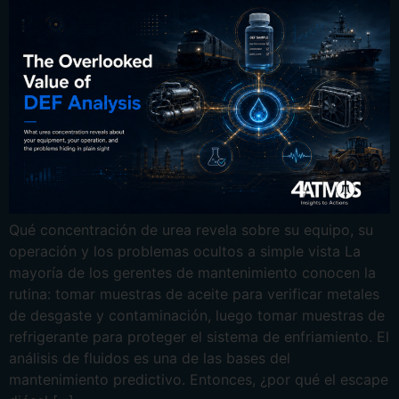
Ελληνικά
Bahasa Indonesia
Bahasa Melayu
Sicilian
日本語
Qué concentración de urea revela sobre su equipo, su
operación y los problemas ocultos a simple vista La
mayoría de los gerentes de mantenimiento conocen la
rutina: tomar muestras de aceite para verificar metales
de desgaste y contaminación, luego tomar muestras de
refrigerante para proteger el sistema de enfriamiento. El
análisis de fluidos es una de las bases del
mantenimiento predictivo. Entonces, ¿por qué el escape