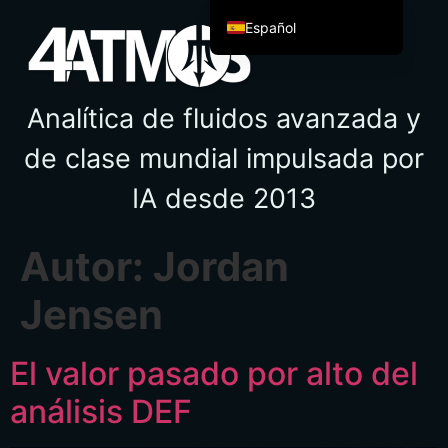
Español
English
Español de México
Analítica de fluidos avanzada y
Français
de clase mundial impulsada por
Italiano
IA desde 2013
Deutsch
العربية
Autor:
Jordan
Afrikaans
简体中文
Jensen
繁體中文
हिन्दी
El valor pasado por alto del
Français du Canada
análisis DEF
Irish