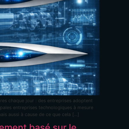
Bahasa Indonesia
Bahasa Melayu
Sicilian
日本語
Español
tres chaque jour : des entreprises adoptent
cipales entreprises technologiques à mesure
is aussi à cause de ce que cela [...]
gement basé sur le