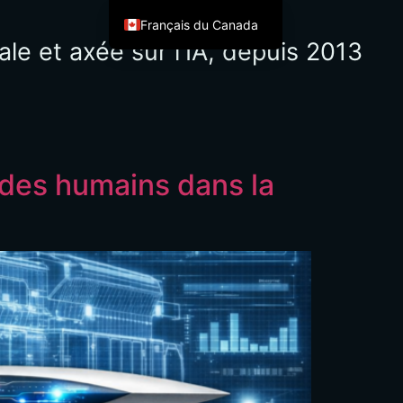
Français du Canada
le et axée sur l'IA, depuis 2013
English
Español de México
Français
Italiano
Deutsch
 des humains dans la
العربية
Afrikaans
简体中文
繁體中文
हिन्दी
Irish
Ελληνικά