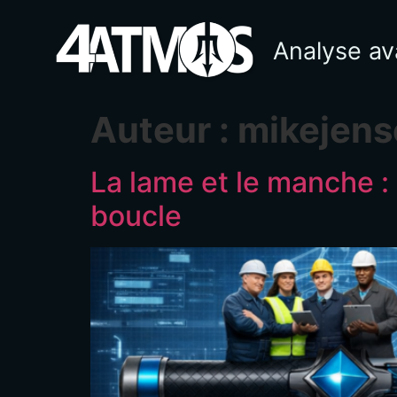
Analyse av
Auteur :
mikejens
La lame et le manche :
boucle