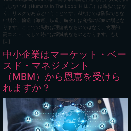
与しないAI（Humans In The Loop: H.I.L.T.）は進歩ではな
く、リスクであるということです。AIだけでは防御できな
い場合、輸送（海運、鉄道、航空）は究極の試練の場とな
ります。ここでの失敗は理論的なものではなく、物理的、
高コスト、そして時には壊滅的なものとなります。もし
[…]
中小企業はマーケット・ベー
スド・マネジメント
（MBM）から恩恵を受けら
れますか？