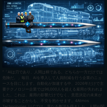
Ελληνικά
Bahasa Indonesia
Bahasa Melayu
Sicilian
Español
“「AIは刃であり、人間は柄である。どちらか一方だけでは
危険だ。」毎日、AIを導入して人員削減を行う企業のニュ
ースを目にします。自動化が加速する中、2026年だけで主
要テクノロジー企業では96,000人を超える雇用が失われま
した。これは、雇用の影響だけでなく、意思決定の未来が
示唆することからも、不安を抱かせます。4Atmos
Technologies, LLCでは、異なる教訓を得ました。人間が関