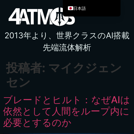
日本語
English
Español de México
2013年より、世界クラスのAI搭載
Français
先端流体解析
Italiano
Deutsch
投稿者:
マイクジェン
العربية
Afrikaans
セン
简体中文
ブレードとヒルト：なぜAIは
繁體中文
हिन्दी
依然として人間をループ内に
Français du Canada
必要とするのか
Irish