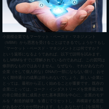
小規模企業でもマーケット・ベースド・マネジメント
（MBM）から恩恵を受けることはできるでしょうか？もし
「マーケット・ベースド・マネジメントとは何ですか？」
という返答になるようであれば、以下で説明を試みます。
もしMBMをすでに理解されているのであれば、この質問は
修辞的なものではありません。なぜなら、それがあなたの
企業（そして個人的な）DNAの一部にならない限り、おそ
らく期待通りの成果は得られないでしょう。新しい企業に
とっては、最初から正しく始めることが重要です。既存の
企業にとっては、コーク・インダストリーズを世界最大級
の非公開企業に成長させた基本原則を中心に、企業のモデ
ルを「創造的破壊」を通じてリセットし、再構築する意思
があるかどうかが問われます。もしあなたが […]を採用し