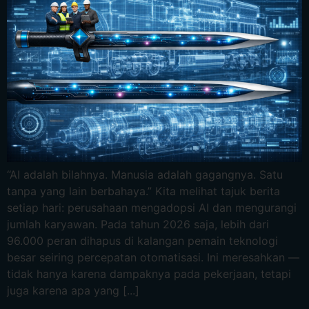
Ελληνικά
Bahasa Melayu
Sicilian
日本語
Español
“AI adalah bilahnya. Manusia adalah gagangnya. Satu
tanpa yang lain berbahaya.” Kita melihat tajuk berita
setiap hari: perusahaan mengadopsi AI dan mengurangi
jumlah karyawan. Pada tahun 2026 saja, lebih dari
96.000 peran dihapus di kalangan pemain teknologi
besar seiring percepatan otomatisasi. Ini meresahkan —
tidak hanya karena dampaknya pada pekerjaan, tetapi
juga karena apa yang [...]