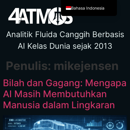
Bahasa Indonesia
English
Español de México
Analitik Fluida Canggih Berbasis
Français
AI Kelas Dunia sejak 2013
Italiano
Deutsch
Penulis:
mikejensen
العربية
Afrikaans
Bilah dan Gagang: Mengapa
简体中文
AI Masih Membutuhkan
繁體中文
Manusia dalam Lingkaran
हिन्दी
Français du Canada
Irish